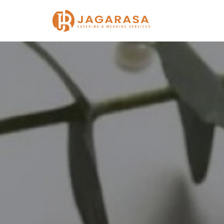
Lompat
ke
konten