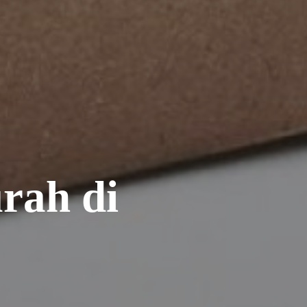
rah di