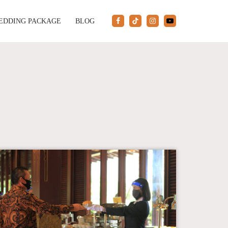
EDDING PACKAGE
BLOG