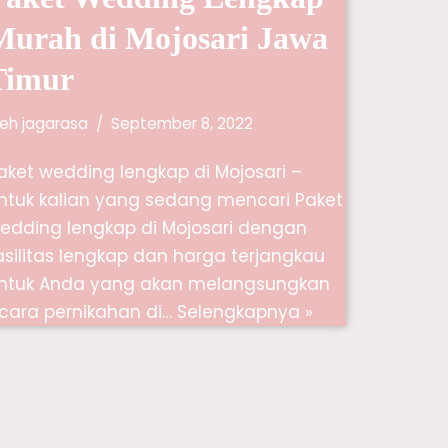
Murah di Mojosari Jawa
Timur
leh
jagarasa
September 8, 2022
aket wedding lengkap di Mojosari –
ntuk kalian yang sedang mencari Paket
edding lengkap di Mojosari dengan
asilitas lengkap dan harga terjangkau
ntuk Anda yang akan melangsungkan
cara pernikahan di…
Selengkapnya »