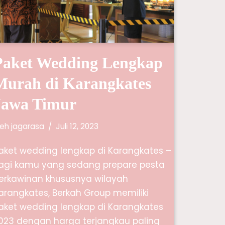
Paket Wedding Lengkap
Murah di Karangkates
Jawa Timur
leh
jagarasa
Juli 12, 2023
aket wedding lengkap di Karangkates –
agi kamu yang sedang prepare pesta
erkawinan khususnya wilayah
arangkates, Berkah Group memiliki
aket wedding lengkap di Karangkates
023 dengan harga terjangkau paling