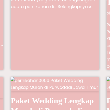
acara pernikahan di…
Selengkapnya »
o
P
R
K
 »
o
T
m
p
Paket Wedding Lengkap