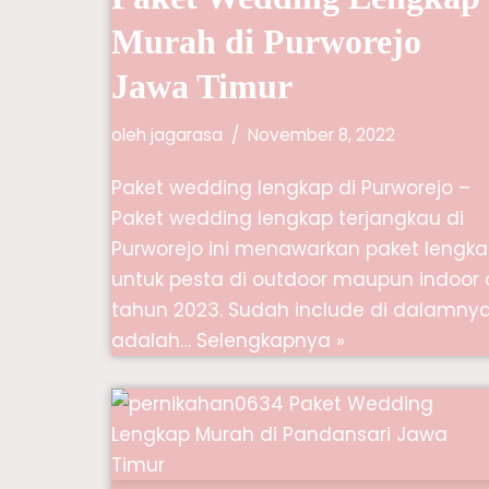
Murah di Purworejo
Jawa Timur
oleh
jagarasa
November 8, 2022
Paket wedding lengkap di Purworejo –
Paket wedding lengkap terjangkau di
Purworejo ini menawarkan paket lengk
untuk pesta di outdoor maupun indoor 
tahun 2023. Sudah include di dalamny
adalah…
Selengkapnya »