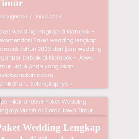
Timur
leh
jagarasa
Juni 3, 2023
aket wedding lengkap di Klampok –
ekomendasi Paket wedding lengkap
lampok tahun 2023 dan jasa wedding
rganizer terbaik di Klampok – Jawa
imur untuk Anda yang akan
elaksanakan acara
ernikahan…
Selengkapnya »
Paket Wedding Lengkap