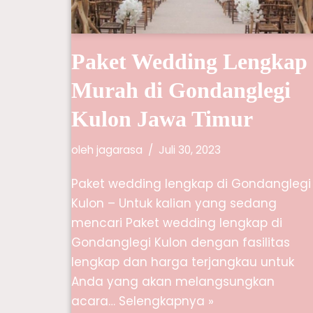
Paket Wedding Lengkap
Murah di Gondanglegi
Kulon Jawa Timur
oleh
jagarasa
Juli 30, 2023
Paket wedding lengkap di Gondanglegi
Kulon – Untuk kalian yang sedang
mencari Paket wedding lengkap di
Gondanglegi Kulon dengan fasilitas
lengkap dan harga terjangkau untuk
Anda yang akan melangsungkan
acara…
Selengkapnya »