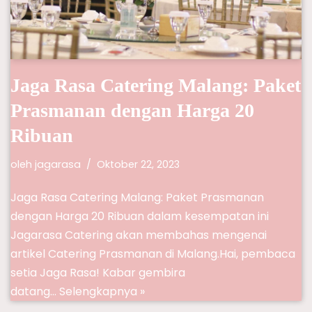
Jaga Rasa Catering Malang: Paket
Prasmanan dengan Harga 20
Ribuan
oleh
jagarasa
Oktober 22, 2023
Jaga Rasa Catering Malang: Paket Prasmanan
dengan Harga 20 Ribuan dalam kesempatan ini
Jagarasa Catering akan membahas mengenai
artikel Catering Prasmanan di Malang.Hai, pembaca
setia Jaga Rasa! Kabar gembira
datang…
Selengkapnya »