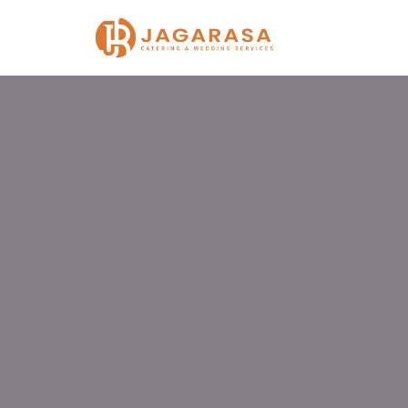
Lompat
ke
konten