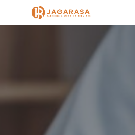
Lompat
ke
konten