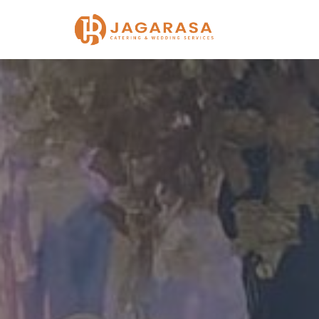
Lompat
ke
konten