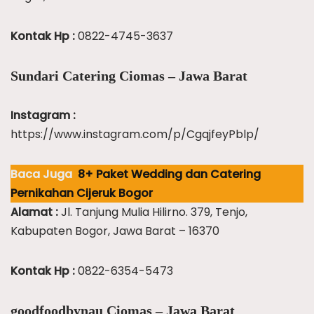
Kontak Hp :
0822-4745-3637
Sundari Catering Ciomas – Jawa Barat
Instagram :
https://www.instagram.com/p/CgqjfeyPblp/
Baca Juga
8+ Paket Wedding dan Catering
Pernikahan Cijeruk Bogor
Alamat :
Jl. Tanjung Mulia Hilirno. 379, Tenjo,
Kabupaten Bogor, Jawa Barat – 16370
Kontak Hp :
0822-6354-5473
goodfoodbynau Ciomas – Jawa Barat